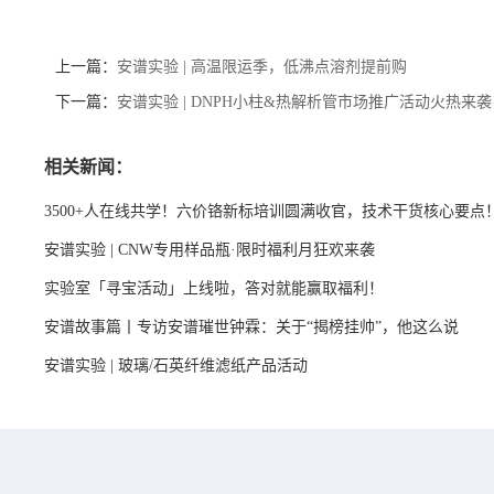
上一篇：
安谱实验 | 高温限运季，低沸点溶剂提前购
下一篇：
安谱实验 | DNPH小柱&热解析管市场推广活动火热来袭
相关新闻：
3500+人在线共学！六价铬新标培训圆满收官，技术干货核心要点
安谱实验 | CNW专用样品瓶·限时福利月狂欢来袭
实验室「寻宝活动」上线啦，答对就能赢取福利！
安谱故事篇丨专访安谱璀世钟霖：关于“揭榜挂帅”，他这么说
安谱实验 | 玻璃/石英纤维滤纸产品活动