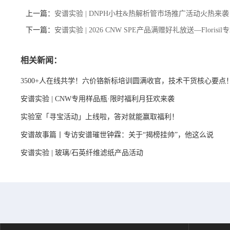
上一篇：
安谱实验 | DNPH小柱&热解析管市场推广活动火热来袭
下一篇：
安谱实验 | 2026 CNW SPE产品满赠好礼放送—Florisil
相关新闻：
3500+人在线共学！六价铬新标培训圆满收官，技术干货核心要点
安谱实验 | CNW专用样品瓶·限时福利月狂欢来袭
实验室「寻宝活动」上线啦，答对就能赢取福利！
安谱故事篇丨专访安谱璀世钟霖：关于“揭榜挂帅”，他这么说
安谱实验 | 玻璃/石英纤维滤纸产品活动