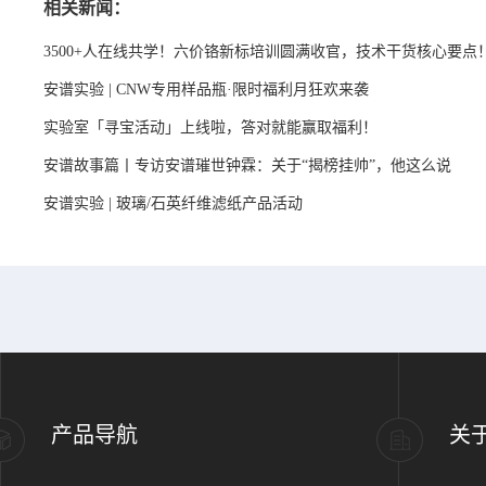
相关新闻：
3500+人在线共学！六价铬新标培训圆满收官，技术干货核心要点
安谱实验 | CNW专用样品瓶·限时福利月狂欢来袭
实验室「寻宝活动」上线啦，答对就能赢取福利！
安谱故事篇丨专访安谱璀世钟霖：关于“揭榜挂帅”，他这么说
安谱实验 | 玻璃/石英纤维滤纸产品活动
产品导航
关