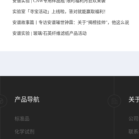
安谱实验 | CNW专用样品瓶·限时福利月狂欢来袭
实验室「寻宝活动」上线啦，答对就能赢取福利！
安谱故事篇丨专访安谱璀世钟霖：关于“揭榜挂帅”，他这么说
安谱实验 | 玻璃/石英纤维滤纸产品活动
产品导航
关
标准品
公司
化学试剂
联系