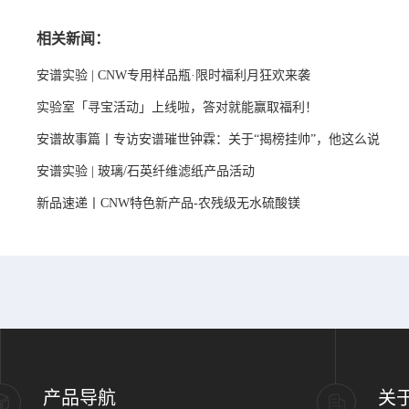
相关新闻：
安谱实验 | CNW专用样品瓶·限时福利月狂欢来袭
实验室「寻宝活动」上线啦，答对就能赢取福利！
安谱故事篇丨专访安谱璀世钟霖：关于“揭榜挂帅”，他这么说
安谱实验 | 玻璃/石英纤维滤纸产品活动
新品速递丨CNW特色新产品-农残级无水硫酸镁
产品导航
关