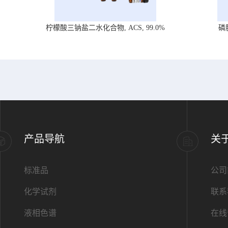
柠檬酸三钠盐二水化合物, ACS, 99.0%
磷
产品导航
关
标准品
公司
化学试剂
联系
液相色谱
在线