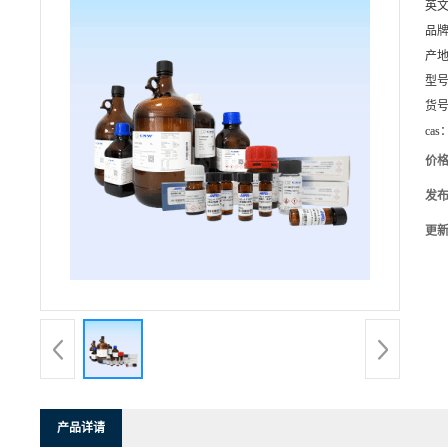
英
品
产
型
货
cas
价
发
更
产品详请