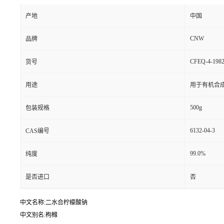
产地
中国
CNW
品牌
CFEQ-4-1982
货号
用途
用于有机合
500g
包装规格
6132-04-3
CAS编号
99.0%
纯度
是否进口
否
中文名称:二水合柠檬酸钠
中文别名:枸橼