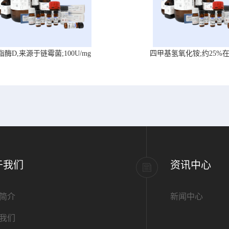
脂酶D,来源于链霉菌;100U/mg
四甲基氢氧化铵;约25%
于我们
资讯中心
简介
新闻中心
我们