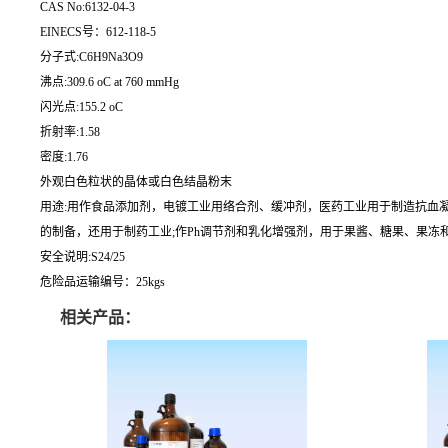
CAS No:6132-04-3
EINECS号：612-118-5
分子式:C6H9Na3O9
沸点:309.6 oC at 760 mmHg
闪光点:155.2 oC
折射率:1.58
密度:1.76
外观白色粒状的晶体或白色结晶粉末
用途:用作食品添加剂，电镀工业用络合剂、缓冲剂，医药工业用于制造抗血
的制备，还用于制药工业;作Ph调节剂和乳化增强剂，用于果酱、糖果、果冻和
安全说明:S24/25
危险品运输编号：25kgs
相关产品：