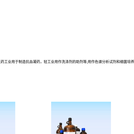
医药工业用于制造抗血凝药，轻工业用作洗涤剂的助剂等;用作色谱分析试剂和细菌培