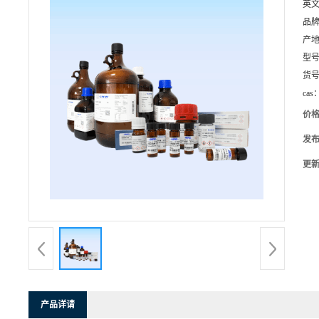
英
品
产
型
货
cas
价
发
更
产品详请