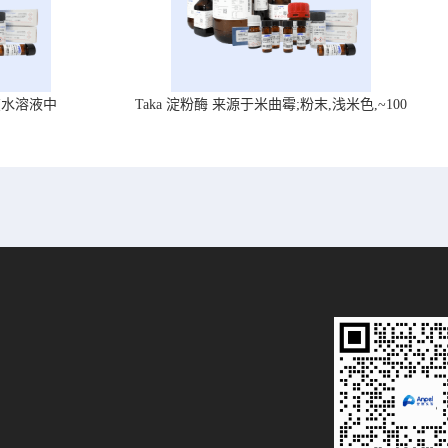
在水溶液中
Taka 淀粉酶 来源于米曲霉;粉末,浅米色,~100
U/mg, ,