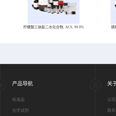
柠檬酸三钠盐二水化合物, ACS, 99.0%
磷
产品导航
关
标准品
公司
化学试剂
联系