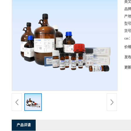
英
品
产
型
货
cas
价
发
更
产品详请