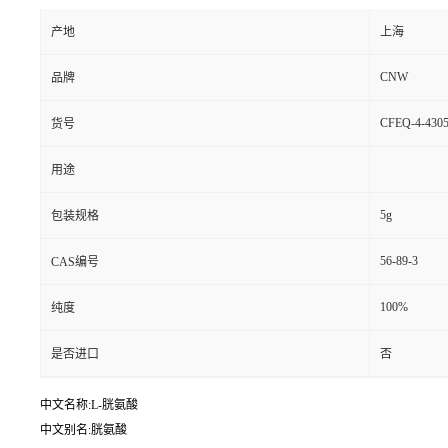
产地
上海
CNW
品牌
CFEQ-4-4305
货号
用途
5g
包装规格
56-89-3
CAS编号
100%
纯度
是否进口
否
中文名称:L-胱氨酸
中文别名:胱氨酸