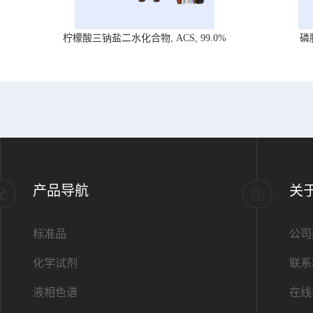
柠檬酸三钠盐二水化合物, ACS, 99.0%
磷
产品导航
关
标准品
公司
化学试剂
联系
液相色谱
在线