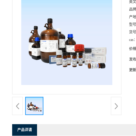
英
品
产
型
货
cas
价
发
更
产品详请