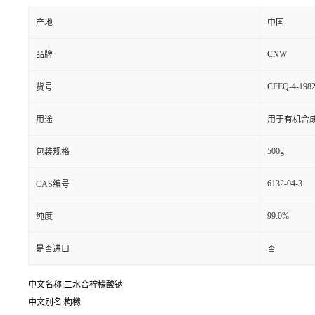
产地
中国
CNW
品牌
CFEQ-4-1982
货号
用途
用于有机合
500g
包装规格
6132-04-3
CAS编号
99.0%
纯度
是否进口
否
中文名称:二水合柠檬酸钠
中文别名:枸橼