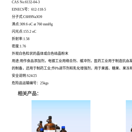
CAS No:6132-04-3
EINECS号：612-118-5
分子式:C6H9Na3O9
沸点:309.6 oC at 760 mmHg
闪光点:155.2 oC
折射率:1.58
密度:1.76
外观白色粒状的晶体或白色结晶粉末
用途:用作食品添加剂，电镀工业用络合剂、缓冲剂，医药工业用于制造抗血
的制备，还用于制药工业;作Ph调节剂和乳化增强剂，用于果酱、糖果、果冻和
安全说明:S24/25
危险品运输编号：25kgs
相关产品：