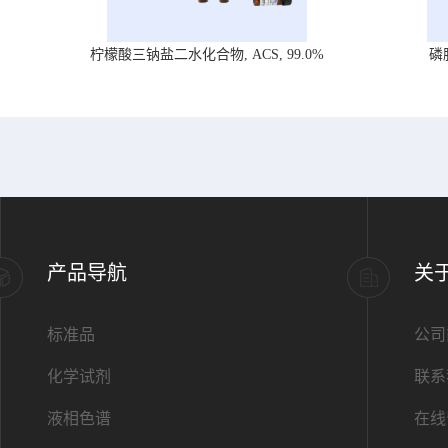
柠檬酸三钠盐二水化合物, ACS, 99.0%
磷
产品导航
关
标准品
公司
化学试剂
联系
液相色谱
在线