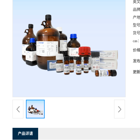
英
品
产
型
货
cas
价
发
更
产品详请