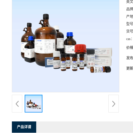
英
品
产
型
货
cas
价
发
更
产品详请