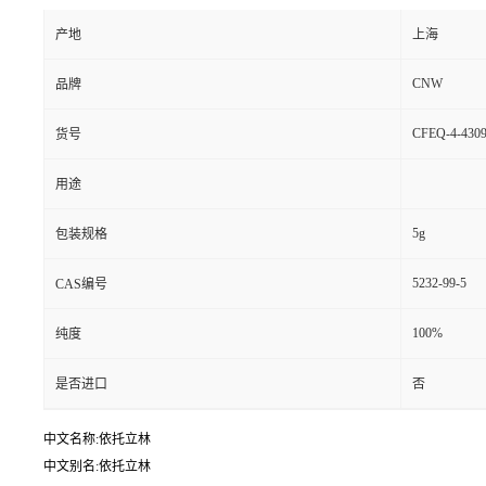
产地
上海
CNW
品牌
CFEQ-4-4309
货号
用途
5g
包装规格
5232-99-5
CAS编号
100%
纯度
是否进口
否
中文名称:依托立林
中文别名:依托立林