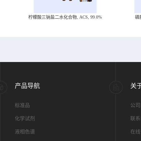
柠檬酸三钠盐二水化合物, ACS, 99.0%
磷
产品导航
关
标准品
公司
化学试剂
联系
液相色谱
在线