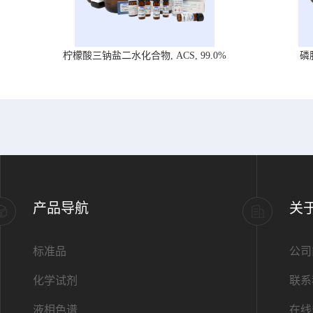
柠檬酸三钠盐二水化合物, ACS, 99.0%
磷
产品导航
关
标准品
公司
化学试剂
联系
液相色谱
在线