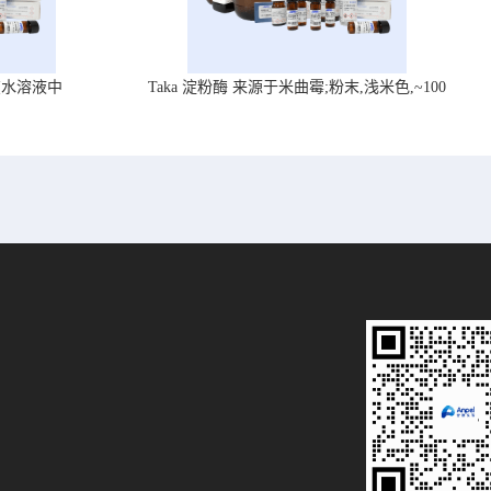
在水溶液中
Taka 淀粉酶 来源于米曲霉;粉末,浅米色,~100
U/mg, ,