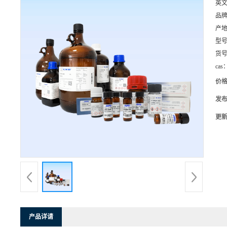
英
品
产
型
货
cas
价
发
更
产品详请