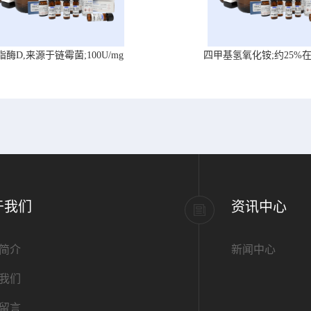
脂酶D,来源于链霉菌;100U/mg
四甲基氢氧化铵;约25%
于我们
资讯中心
简介
新闻中心
我们
留言