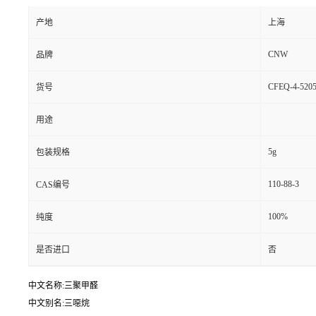
产地
上海
CNW
品牌
CFEQ-4-5205
货号
用途
5g
包装规格
110-88-3
CAS编号
100%
纯度
是否进口
否
中文名称:三聚甲醛
中文别名:三噁烷