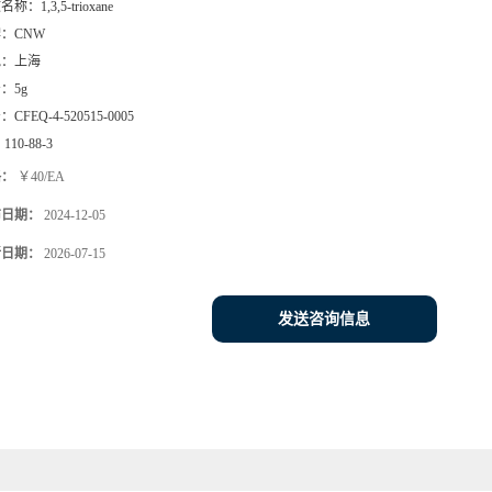
文名称：
1,3,5-trioxane
牌：
CNW
地：
上海
号：
5g
号：
CFEQ-4-520515-0005
：
110-88-3
格：
￥40/EA
布日期：
2024-12-05
新日期：
2026-07-15
发送咨询信息