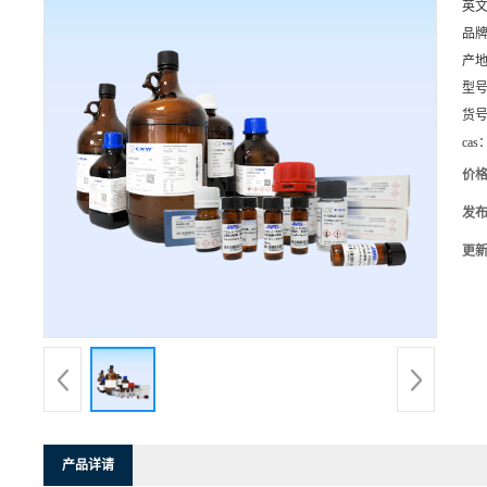
英
品
产
型
货
cas
价
发
更
产品详请