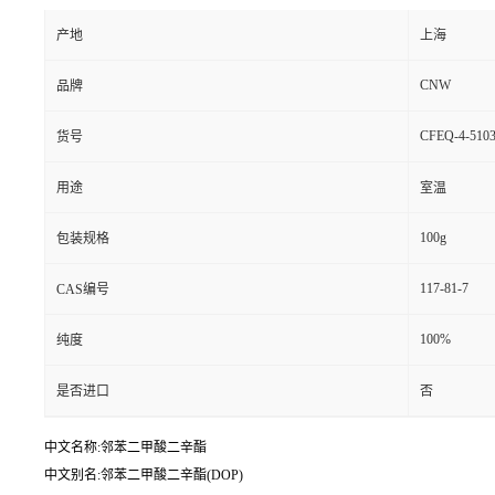
产地
上海
CNW
品牌
CFEQ-4-5103
货号
用途
室温
100g
包装规格
117-81-7
CAS编号
100%
纯度
是否进口
否
中文名称:邻苯二甲酸二辛酯
中文别名:邻苯二甲酸二辛酯(DOP)