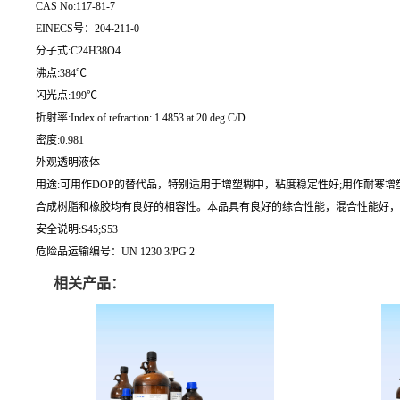
CAS No:117-81-7
EINECS号：204-211-0
分子式:C24H38O4
沸点:384℃
闪光点:199℃
折射率:Index of refraction: 1.4853 at 20 deg C/D
密度:0.981
外观透明液体
用途:可用作DOP的替代品，特别适用于增塑糊中，粘度稳定性好;用作耐寒
合成树脂和橡胶均有良好的相容性。本品具有良好的综合性能，混合性能好，增
安全说明:S45;S53
危险品运输编号：UN 1230 3/PG 2
相关产品：