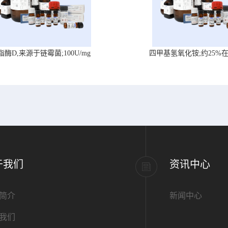
脂酶D,来源于链霉菌;100U/mg
四甲基氢氧化铵;约25%
于我们
资讯中心
简介
新闻中心
我们