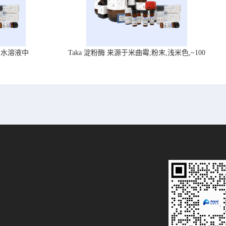
在水溶液中
Taka 淀粉酶 来源于米曲霉;粉末,浅米色,~100
U/mg, ,