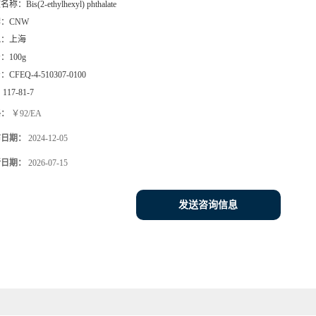
文名称：
Bis(2-ethylhexyl) phthalate
牌：
CNW
地：
上海
号：
100g
号：
CFEQ-4-510307-0100
：
117-81-7
格：
￥92/EA
布日期：
2024-12-05
新日期：
2026-07-15
发送咨询信息