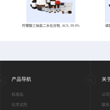
柠檬酸三钠盐二水化合物, ACS, 99.0%
磷
产品导航
关
标准品
公司
化学试剂
联系