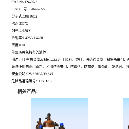
CAS No:124-07-2
EINECS号：204-677-5
分子式:C8H16O2
沸点:237℃
闪光点:130℃
折射率:1.4268-1.4288
密度:0.91
外观淡黄色特有的液体
用途:用于有机合成及制药工业;用于染料、香料、医药的合成，制备杀虫剂、杀菌剂、增
允许使用的食用香料。还用作杀虫剂、防霉剂、防锈剂、缓蚀剂、发泡剂、消泡
安全说明:S25;S36/37/39;S45
危险品运输编号：UN 3265
相关产品：