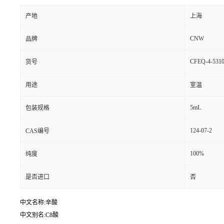
产地
上海
CNW
品牌
CFEQ-4-5310
货号
用途
室温
5mL
包装规格
124-07-2
CAS编号
100%
纯度
是否进口
否
中文名称:辛酸
中文别名:C8酸