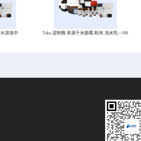
在水溶液中
Taka 淀粉酶 来源于米曲霉;粉末,浅米色,~100
U/mg, ,