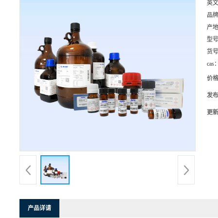
英
品
产
型
货
cas
价
发
更
产品详请