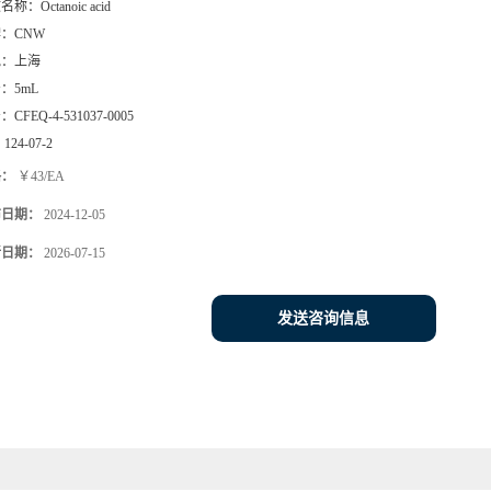
文名称：
Octanoic acid
牌：
CNW
地：
上海
号：
5mL
号：
CFEQ-4-531037-0005
：
124-07-2
格：
￥43/EA
布日期：
2024-12-05
新日期：
2026-07-15
发送咨询信息