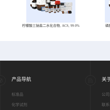
柠檬酸三钠盐二水化合物, ACS, 99.0%
磷
产品导航
关
标准品
公司
化学试剂
联系