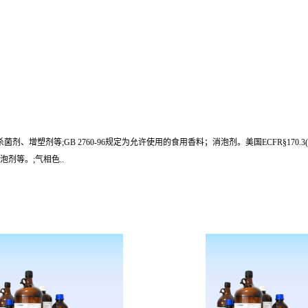
塑剂等;GB 2760-96规定为允许使用的食用香料；消泡剂。美国ECFR§170.3(O
剂等。;气相色..