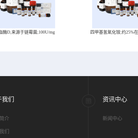
脂酶D,来源于链霉菌;100U/mg
四甲基氢氧化铵;约25%
于我们
资讯中心
简介
新闻中心
我们