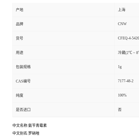
产地
上海
CNW
品牌
CFEQ-4-5420
货号
用途
冷藏(2℃ ~ 
1g
包装规格
7177-48-2
CAS编号
100%
纯度
是否进口
否
中文名称:氨苄青霉素
中文别名:罗硝唑