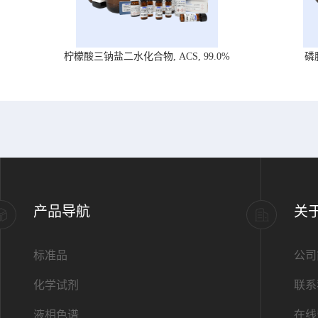
柠檬酸三钠盐二水化合物, ACS, 99.0%
磷
产品导航
关
标准品
公司
化学试剂
联系
液相色谱
在线