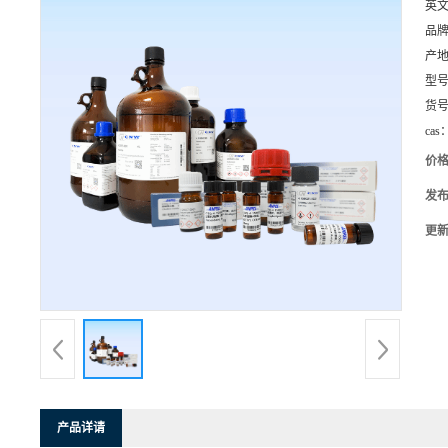
英
品
产
型
货
cas
价
发
更
产品详请