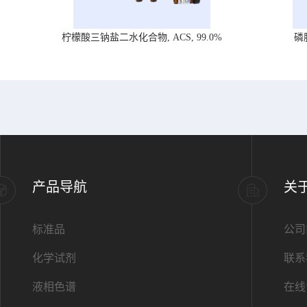
柠檬酸三钠盐二水化合物, ACS, 99.0%
磷
产品导航
关
标准品
公司
化学试剂
联系
液相色谱
在线