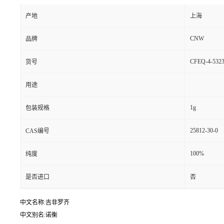
产地
上海
CNW
品牌
CFEQ-4-5323
货号
用途
1g
包装规格
25812-30-0
CAS编号
100%
纯度
是否进口
否
中文名称:吉非罗齐
中文别名:诺衡