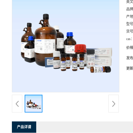
英
品
产
型
货
cas
价
发
更
产品详请