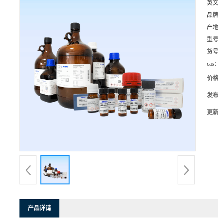
英
品
产
型
货
cas
价
发
更
产品详请