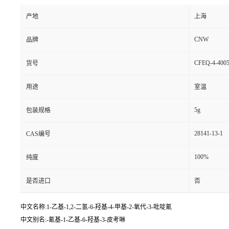
产地
上海
CNW
品牌
CFEQ-4-4005
货号
用途
室温
5g
包装规格
28141-13-1
CAS编号
100%
纯度
是否进口
否
中文名称:1-乙基-1,2-二氢-6-羟基-4-甲基-2-氧代-3-吡啶氰
中文别名:-氰基-1-乙基-6-羟基-3-皮考啉