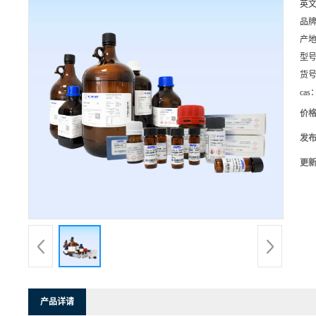
英
品
产
型
货
cas
价
发
更
产品详请