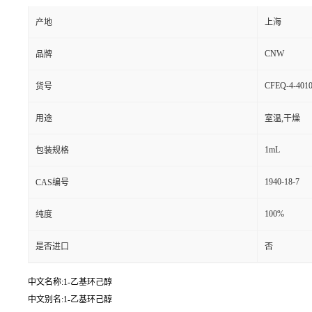
产地
上海
CNW
品牌
CFEQ-4-4010
货号
用途
室温,干燥
1mL
包装规格
1940-18-7
CAS编号
100%
纯度
是否进口
否
中文名称:1-乙基环己醇
中文别名:1-乙基环己醇