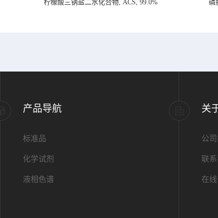
柠檬酸三钠盐二水化合物, ACS, 99.0%
磷
产品导航
关
标准品
公司
化学试剂
联系
液相色谱
在线