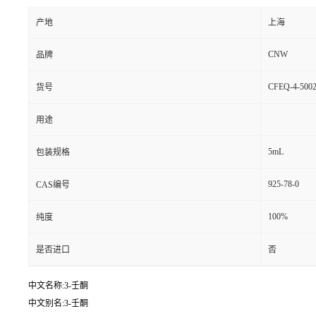
产地
上海
CNW
品牌
CFEQ-4-5002
货号
用途
5mL
包装规格
925-78-0
CAS编号
100%
纯度
是否进口
否
中文名称:3-壬酮
中文别名:3-壬酮