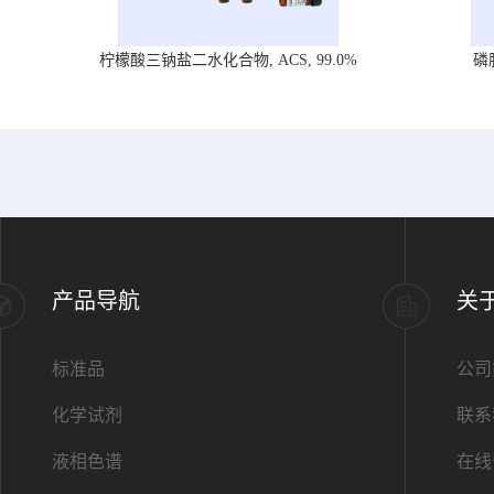
柠檬酸三钠盐二水化合物, ACS, 99.0%
磷
产品导航
关
标准品
公司
化学试剂
联系
液相色谱
在线