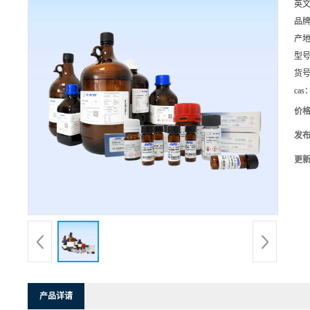
英
品
产
型
货
cas
价
发
更
产品详请