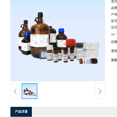
英
品
产
型
货
cas
价
发
更
产品详请