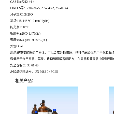
CAS No:7212-44-4
EINECS号：230-597-5; 205-540-2; 255-053-4
分子式:C15H26O
沸点:145-146 °C12 mm Hg(lit.)
闪光点:230 °F
折射率:n20/D 1.479(lit.)
密度:0.875 g/mL at 25 °C(lit.)
外观Liquid
用途:是重要的医药中间体，可以合成异植物醇，也可作高级香料用于化妆品
微量用于食用蜜香、苹果、玫瑰和柑橘香精配方，在果香和浆果香中能起到协调作用。
安全说明:26-36-61-60
危险品运输编号：UN 3082 9 / PGIII
相关产品：