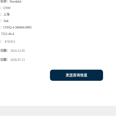
文名称：
Nerolidol
牌：
CNW
地：
上海
号：
5mL
号：
CFEQ-4-500464-0005
：
7212-44-4
格：
￥92/EA
布日期：
2024-12-05
新日期：
2026-07-15
发送咨询信息