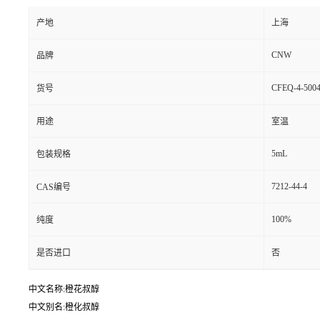
产地
上海
CNW
品牌
CFEQ-4-5004
货号
用途
室温
5mL
包装规格
7212-44-4
CAS编号
100%
纯度
是否进口
否
中文名称:橙花叔醇
中文别名:橙化叔醇