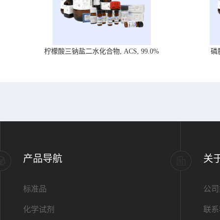
柠檬酸三钠盐二水化合物, ACS, 99.0%
磷
产品导航
关
标准品
公司
化学试剂
联系