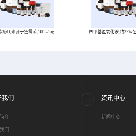
脂酶D,来源于链霉菌;100U/mg
四甲基氢氧化铵;约25%
于我们
资讯中心
简介
新闻中心
我们