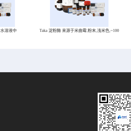
在水溶液中
Taka 淀粉酶 来源于米曲霉;粉末,浅米色,~100
U/mg, ,