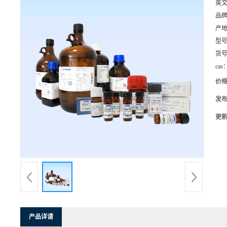
英
品
产
型
货
cas
价
发
更
产品详请