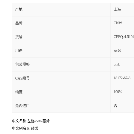
产地
上海
CNW
品牌
CFEQ-4-5104
货号
用途
室温
5mL
包装规格
18172-67-3
CAS编号
100%
纯度
是否进口
否
中文名称:左旋-beta-蒎烯
中文别名:Β-蒎烯