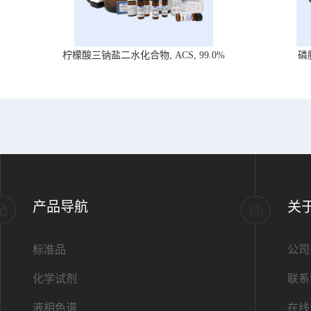
柠檬酸三钠盐二水化合物, ACS, 99.0%
磷
产品导航
关
标准品
公司
化学试剂
联系
液相色谱
在线