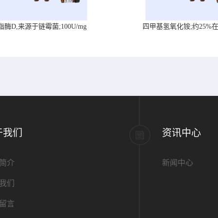
脂酶D,来源于链霉菌;100U/mg
四甲基氢氧化铵;约25%
于我们
资讯中心
简介
新闻中心
我们
留言