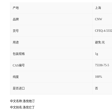
产地
上海
CNW
品牌
CFEQ-4-5332
货号
用途
避免:光
1g
包装规格
75330-75-5
CAS编号
100%
纯度
是否进口
否
中文名称:洛伐他汀
中文别名:洛伐它丁