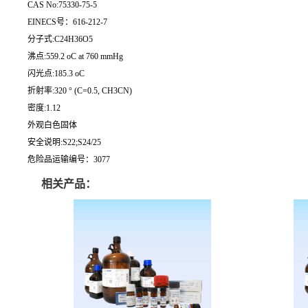
CAS No:75330-75-5
EINECS号：616-212-7
分子式:C24H36O5
沸点:559.2 oC at 760 mmHg
闪光点:185.3 oC
折射率:320 ° (C=0.5, CH3CN)
密度:1.12
外观白色固体
安全说明:S22;S24/25
危险品运输编号：3077
相关产品：