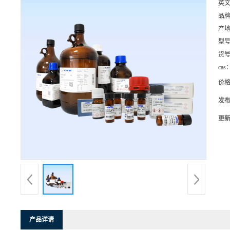
英
品
产
型
货
cas
价
发
更
产品详请