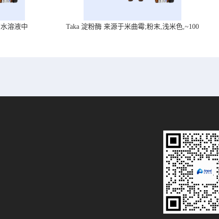
在水溶液中
Taka 淀粉酶 来源于米曲霉;粉末,浅米色,~100
U/mg, ,