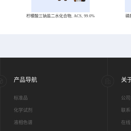
柠檬酸三钠盐二水化合物, ACS, 99.0%
磷
产品导航
关
标准品
公司
化学试剂
联系
液相色谱
在线