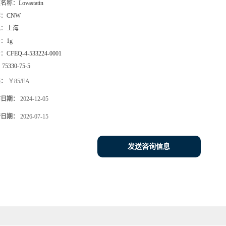
文名称：
Lovastatin
牌：
CNW
地：
上海
号：
1g
号：
CFEQ-4-533224-0001
：
75330-75-5
格：
￥85/EA
布日期：
2024-12-05
新日期：
2026-07-15
发送咨询信息