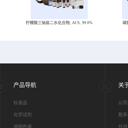
柠檬酸三钠盐二水化合物, ACS, 99.0%
磷
产品导航
关
标准品
公司
化学试剂
联系
液相色谱
在线