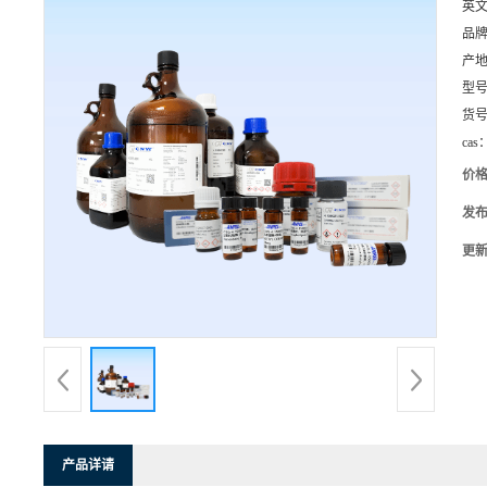
英
品
产
型
货
cas
价
发
更
产品详请