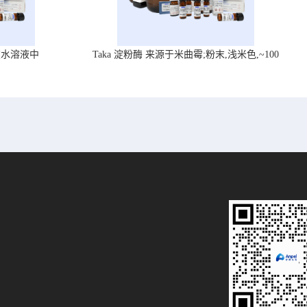
在水溶液中
Taka 淀粉酶 来源于米曲霉;粉末,浅米色,~100
U/mg, ,