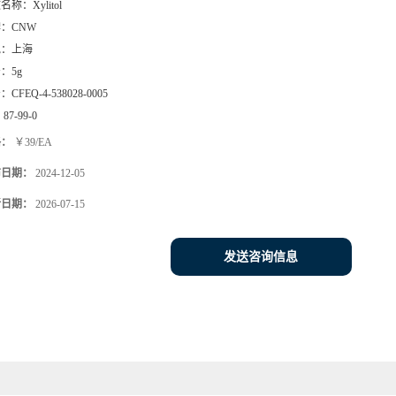
文名称：
Xylitol
牌：
CNW
地：
上海
号：
5g
号：
CFEQ-4-538028-0005
：
87-99-0
格：
￥39/EA
布日期：
2024-12-05
新日期：
2026-07-15
发送咨询信息