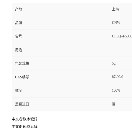
产地
上海
CNW
品牌
CFEQ-4-5380
货号
用途
5g
包装规格
87-99-0
CAS编号
100%
纯度
是否进口
否
中文名称:木糖醇
中文别名:戊五醇