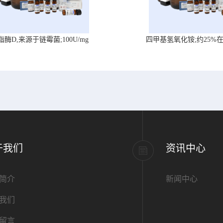
脂酶D,来源于链霉菌;100U/mg
四甲基氢氧化铵;约25%
于我们
资讯中心
简介
新闻中心
我们
留言