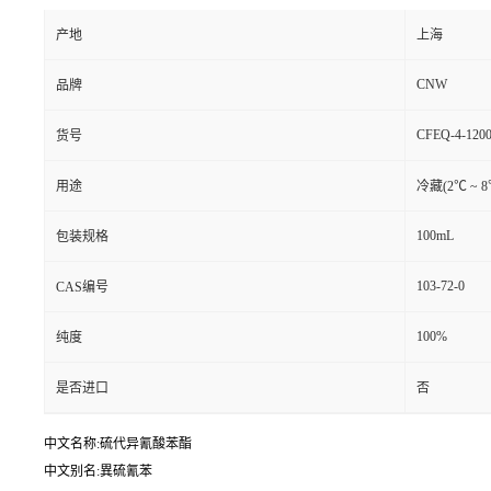
产地
上海
CNW
品牌
CFEQ-4-1200
货号
用途
冷藏(2℃ ~ 
100mL
包装规格
103-72-0
CAS编号
100%
纯度
是否进口
否
中文名称:硫代异氰酸苯酯
中文别名:異硫氰苯