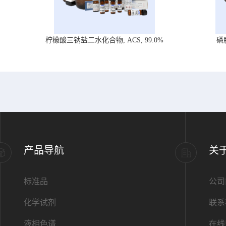
柠檬酸三钠盐二水化合物, ACS, 99.0%
磷
产品导航
关
标准品
公司
化学试剂
联系
液相色谱
在线