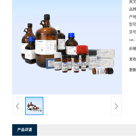
英
品
产
型
货
cas
价
发
更
产品详请