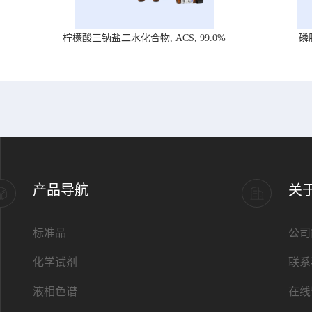
柠檬酸三钠盐二水化合物, ACS, 99.0%
磷
产品导航
关
标准品
公司
化学试剂
联系
液相色谱
在线