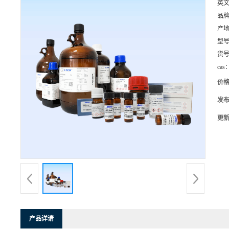
英
品
产
型
货
cas
价
发
更
产品详请