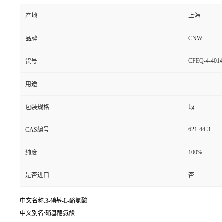
产地
上海
CNW
品牌
CFEQ-4-4014
货号
用途
1g
包装规格
621-44-3
CAS编号
100%
纯度
是否进口
否
中文名称:3-硝基-L-酪氨酸
中文别名:硝基酪氨酸