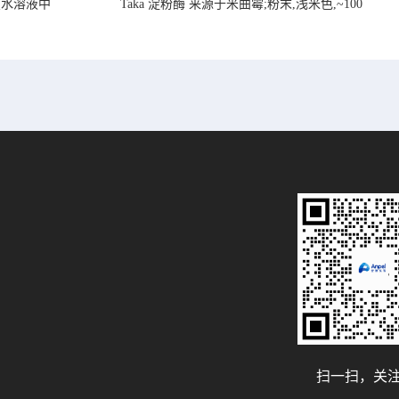
在水溶液中
Taka 淀粉酶 来源于米曲霉;粉末,浅米色,~100
U/mg, ,
扫一扫，关