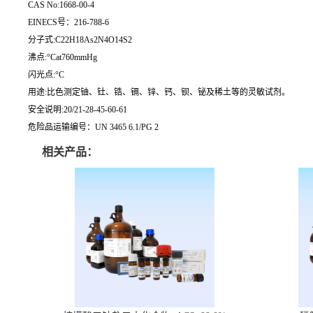
CAS No:1668-00-4
EINECS号：216-788-6
分子式:C22H18As2N4O14S2
沸点:°Cat760mmHg
闪光点:°C
用途:比色测定铀、钍、锆、镉、锌、钙、钡、铋及稀土等的灵敏试剂。
安全说明:20/21-28-45-60-61
危险品运输编号：UN 3465 6.1/PG 2
相关产品：