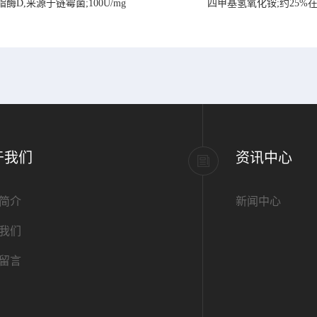
脂酶D,来源于链霉菌;100U/mg
四甲基氢氧化铵;约25%
于我们
资讯中心
简介
新闻中心
我们
留言