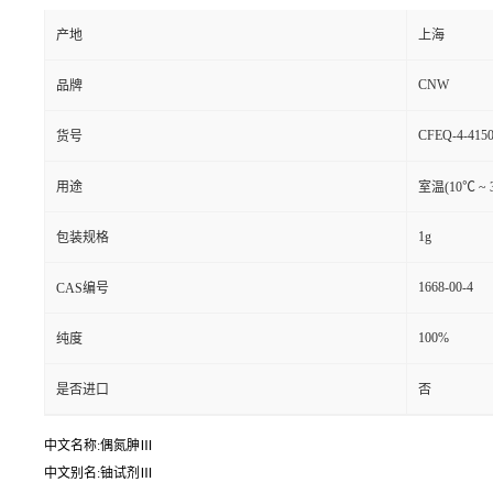
产地
上海
CNW
品牌
CFEQ-4-4150
货号
用途
室温(10℃ ~ 
1g
包装规格
1668-00-4
CAS编号
100%
纯度
是否进口
否
中文名称:偶氮胂Ⅲ
中文别名:铀试剂Ⅲ