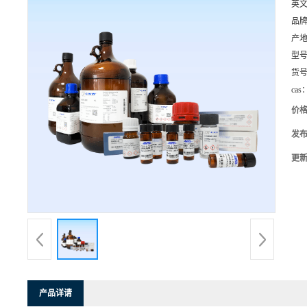
英
品
产
型
货
cas
价
发
更
产品详请