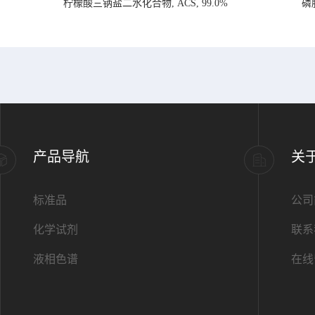
柠檬酸三钠盐二水化合物, ACS, 99.0%
磷
产品导航
关
标准品
公司
化学试剂
联系
液相色谱
在线