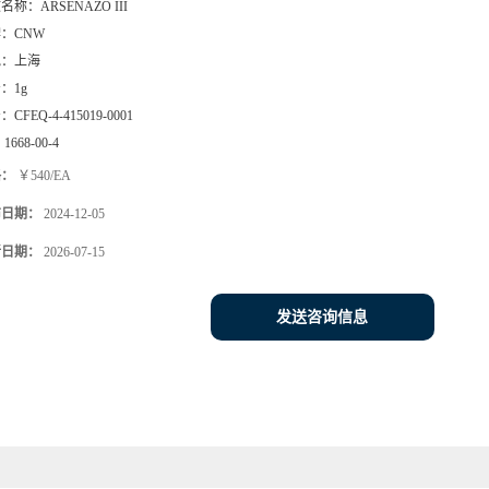
文名称：
ARSENAZO III
牌：
CNW
地：
上海
号：
1g
号：
CFEQ-4-415019-0001
：
1668-00-4
格：
￥540/EA
布日期：
2024-12-05
新日期：
2026-07-15
发送咨询信息