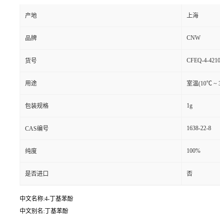
产地
上海
CNW
品牌
CFEQ-4-4210
货号
用途
室温(10℃ ~ 
1g
包装规格
1638-22-8
CAS编号
100%
纯度
是否进口
否
中文名称:4-丁基苯酚
中文别名:丁基苯酚