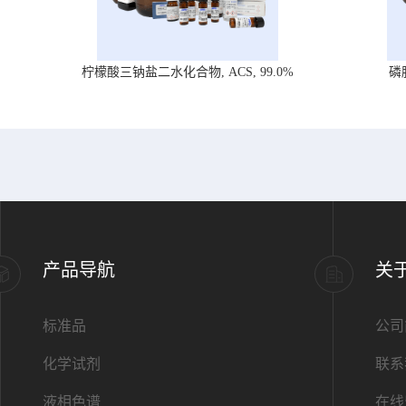
柠檬酸三钠盐二水化合物, ACS, 99.0%
磷
产品导航
关
标准品
公司
化学试剂
联系
液相色谱
在线