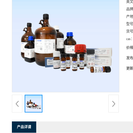
英
品
产
型
货
cas
价
发
更
产品详请