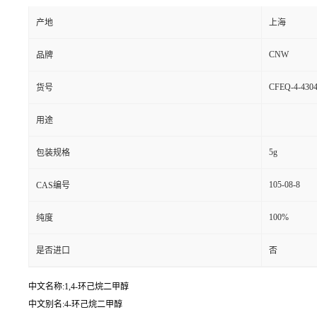
产地
上海
CNW
品牌
CFEQ-4-4304
货号
用途
5g
包装规格
105-08-8
CAS编号
100%
纯度
是否进口
否
中文名称:1,4-环己烷二甲醇
中文别名:4-环己烷二甲醇