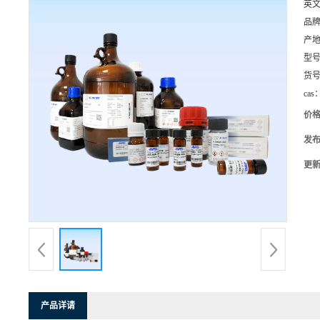
英
品
产
型
货
cas
价
发
更
产品详请