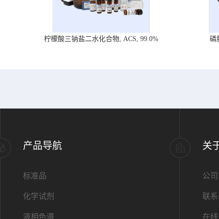
柠檬酸三钠盐二水化合物, ACS, 99.0%
磷
产品导航
关
标准品
公司
化学试剂
联系
液相色谱
在线