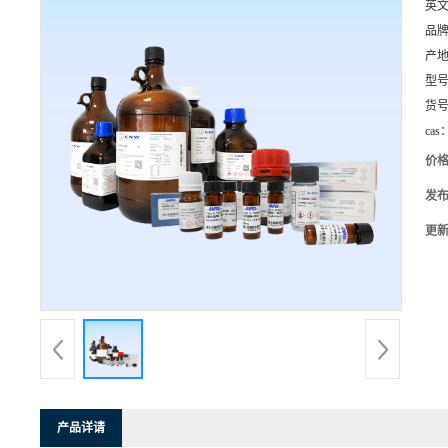
英
品
产
型
货
cas
价
发
更
产品详请