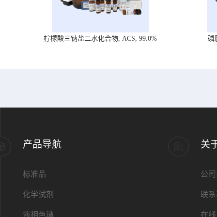
柠檬酸三钠盐二水化合物, ACS, 99.0%
磷
产品导航
关
标准品
公司
化学试剂
联系
液相色谱
在线