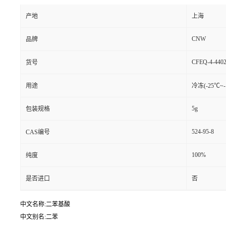
产地
上海
CNW
品牌
CFEQ-4-4402
货号
用途
冷冻(-25℃~-
5g
包装规格
524-95-8
CAS编号
100%
纯度
是否进口
否
中文名称:二苯基酸
中文别名:二苯