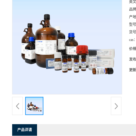
英
品
产
型
货
cas
价
发
更
产品详请