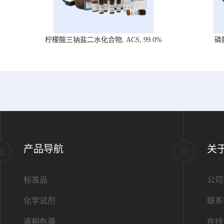
柠檬酸三钠盐二水化合物, ACS, 99.0%
磷
产品导航
关
标准品
公司
化学试剂
联系
液相色谱
在线