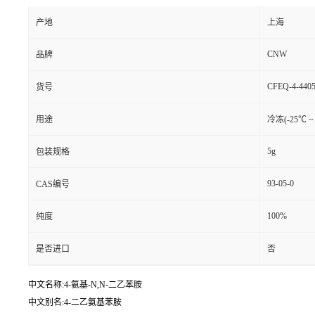
产地
上海
CNW
品牌
CFEQ-4-4405
货号
用途
冷冻(-25℃ ~
5g
包装规格
93-05-0
CAS编号
100%
纯度
是否进口
否
中文名称:4-氨基-N,N-二乙苯胺
中文别名:4-二乙氨基苯胺