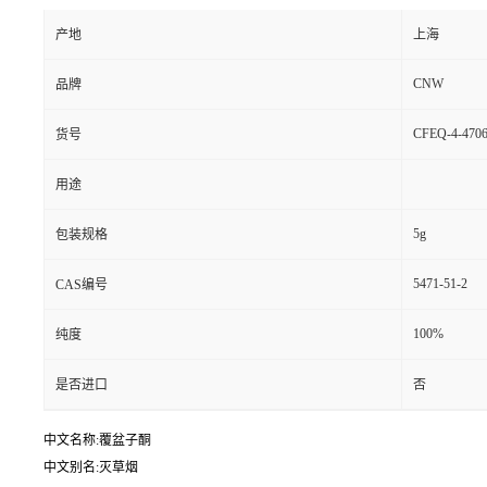
产地
上海
CNW
品牌
CFEQ-4-4706
货号
用途
5g
包装规格
5471-51-2
CAS编号
100%
纯度
是否进口
否
中文名称:覆盆子酮
中文别名:灭草烟