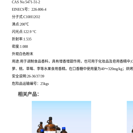
CAS No:5471-51-2
EINECS号：226-806-4
分子式:C10H12O2
沸点:200℃
闪光点:122.9 °C
折射率:1.535
密度:1.088
外观白色粉末
用途:用于调制食品香料，具有增香增甜作用，也可用于化妆品及皂用香精中;G
萝、桃、草莓、李等水果食用香精。在口香糖中使用量为40～320mg/kg；烘烤食品
安全说明:26-36/37/39
危险品运输编号：25kgs
相关产品：