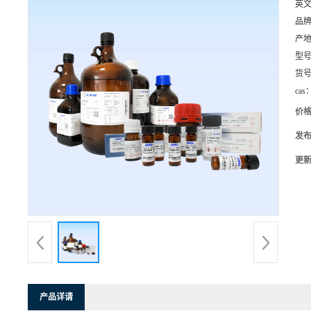
英
品
产
型
货
cas
价
发
更
产品详请