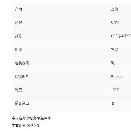
产地
上海
CNW
品牌
CFEQ-4-5202
货号
用途
常温
5g
包装规格
97-56-3
CAS编号
100%
纯度
是否进口
否
中文名称:邻氨基偶氮甲苯
中文别名:溶剂荧3