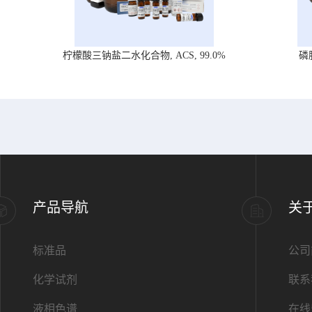
柠檬酸三钠盐二水化合物, ACS, 99.0%
磷
产品导航
关
标准品
公司
化学试剂
联系
液相色谱
在线