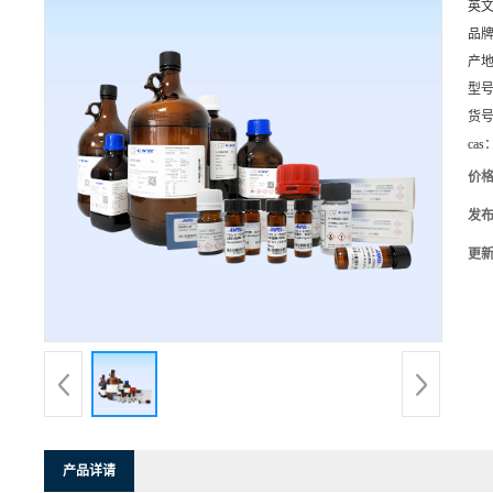
英
品
产
型
货
cas
价
发
更
产品详请