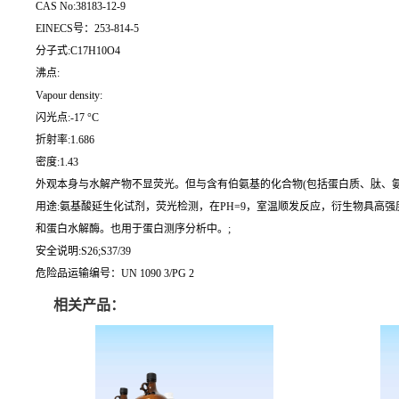
CAS No:38183-12-9
EINECS号：253-814-5
分子式:C17H10O4
沸点:
Vapour density:
闪光点:-17 °C
折射率:1.686
密度:1.43
外观本身与水解产物不显荧光。但与含有伯氨基的化合物(包括蛋白质、肽、氨基酸及
用途:氨基酸延生化试剂，荧光检测，在PH=9，室温顺发反应，衍生物具高
和蛋白水解酶。也用于蛋白测序分析中。;
安全说明:S26;S37/39
危险品运输编号：UN 1090 3/PG 2
相关产品：