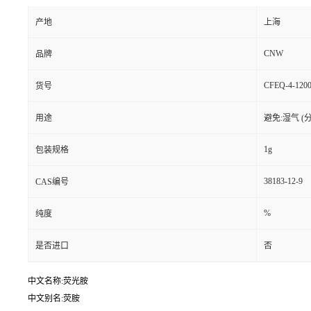
产地
上海
CNW
品牌
CFEQ-4-1200
货号
用途
避免:湿气 (
1g
包装规格
38183-12-9
CAS编号
%
纯度
是否进口
否
中文名称:荧光胺
中文别名:荧胺