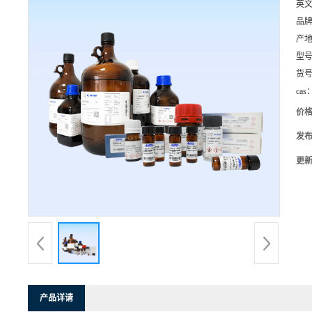
英
品
产
型
货
cas
价
发
更
产品详请