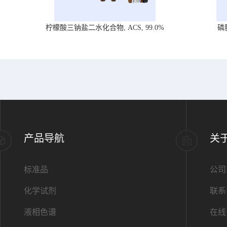
柠檬酸三钠盐二水化合物, ACS, 99.0%
磷
产品导航
关
标准品
公司
化学试剂
联系
液相色谱
在线