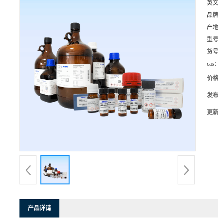
英
品
产
型
货
cas
价
发
更
产品详请