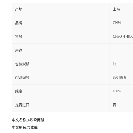
产地
上海
CNW
品牌
CFEQ-4-4800
货号
用途
1g
包装规格
830-96-6
CAS编号
100%
纯度
是否进口
否
中文名称:3-吲哚丙酸
中文别名:异本醇