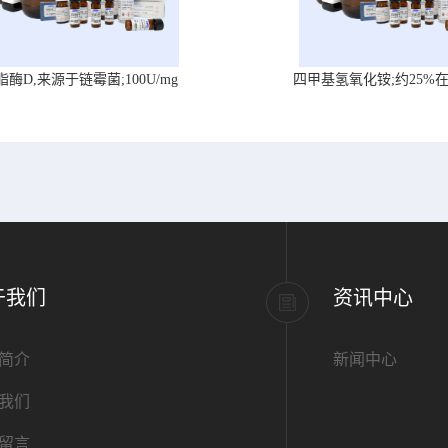
脂酶D,来源于链霉菌;100U/mg
四甲基氢氧化铵;约25%
于我们
资讯中心
简介
新闻中心
我们
留言