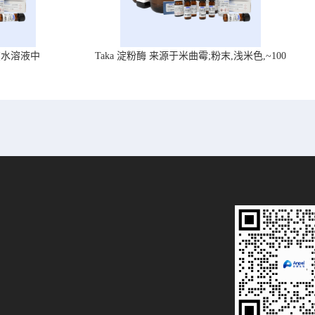
在水溶液中
Taka 淀粉酶 来源于米曲霉;粉末,浅米色,~100
U/mg, ,