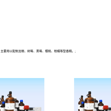
香料。主要用以配制龙眼、树莓、黑莓、樱桃、柑橘等型香精。;