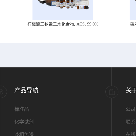
柠檬酸三钠盐二水化合物, ACS, 99.0%
磷
产品导航
关
标准品
公司
化学试剂
联系
液相色谱
在线