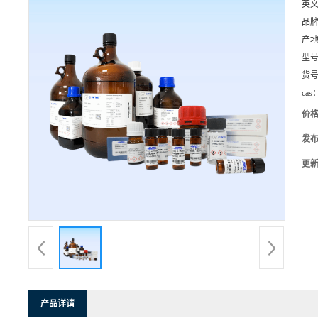
英
品
产
型
货
cas
价
发
更
产品详请