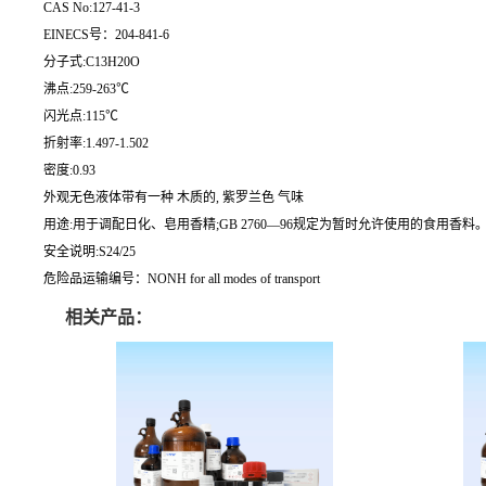
CAS No:127-41-3
EINECS号：204-841-6
分子式:C13H20O
沸点:259-263℃
闪光点:115℃
折射率:1.497-1.502
密度:0.93
外观无色液体带有一种 木质的, 紫罗兰色 气味
用途:用于调配日化、皂用香精;GB 2760—96规定为暂时允许使用的食用
安全说明:S24/25
危险品运输编号：NONH for all modes of transport
相关产品：