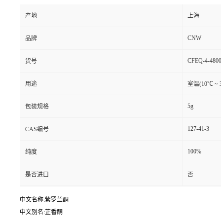
产地
上海
CNW
品牌
CFEQ-4-4800
货号
用途
室温(10℃ ~ 
5g
包装规格
127-41-3
CAS编号
100%
纯度
是否进口
否
中文名称:紫罗兰酮
中文别名:芷香酮