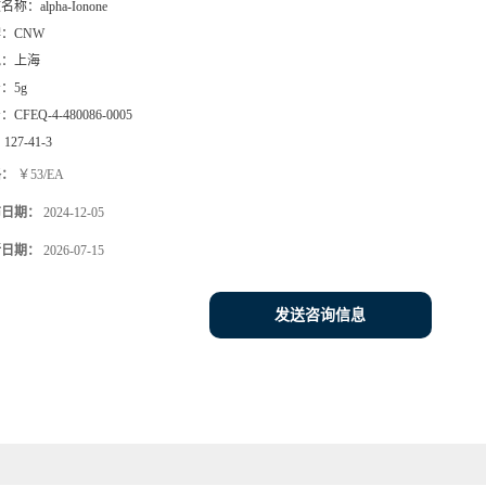
文名称：
alpha-Ionone
牌：
CNW
地：
上海
号：
5g
号：
CFEQ-4-480086-0005
：
127-41-3
格：
￥53/EA
布日期：
2024-12-05
新日期：
2026-07-15
发送咨询信息