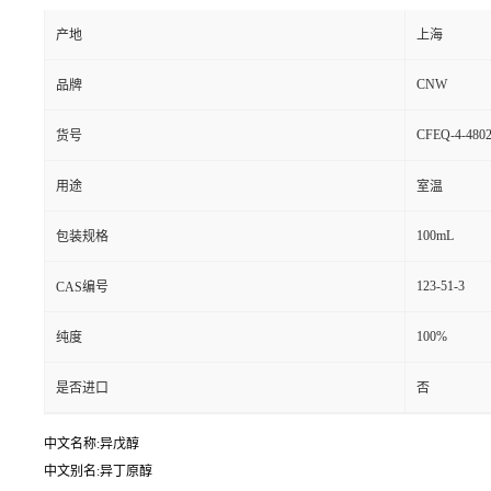
产地
上海
CNW
品牌
CFEQ-4-4802
货号
用途
室温
100mL
包装规格
123-51-3
CAS编号
100%
纯度
是否进口
否
中文名称:异戊醇
中文别名:异丁原醇