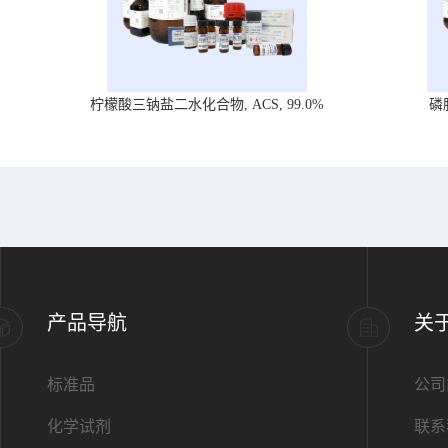
柠檬酸三钠盐二水化合物, ACS, 99.0%
磷
产品导航
关
标准品
公司
化学试剂
联系