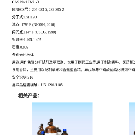
CAS No:123-51-3
EINECS号：204-633-5; 232-395-2
分子式:C5H12O
沸点:-179° F (NIOSH, 2016)
闪光点:114° F (USCG, 1999)
折射率:1.405-1.407
密度:0.809
外观无色液体
用途:用作色谱分析试剂及萃取剂，也用于制药工业等;用于制造香料、医药和选矿药
食用香料，主要用以配制苹果和香蕉型香精。异戊醇与亚硝酸钠酯化得到亚硝酸
安全说明:S16
危险品运输编号：UN 1201/1105
相关产品：