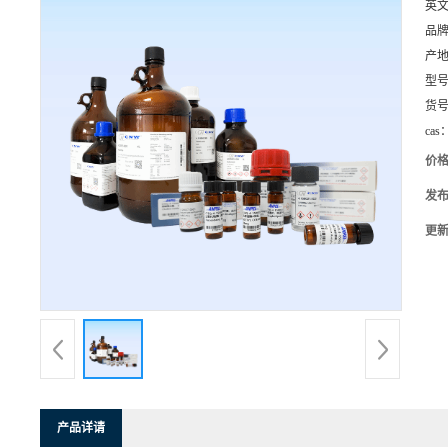
英
品
产
型
货
cas
价
发
更
产品详请