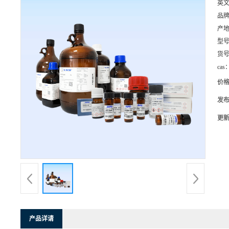
英
品
产
型
货
cas
价
发
更
产品详请