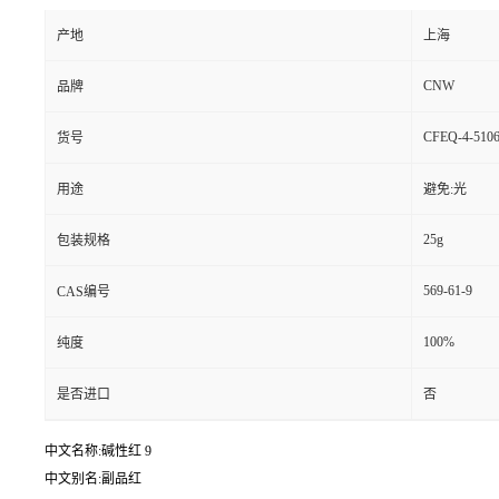
产地
上海
CNW
品牌
CFEQ-4-5106
货号
用途
避免:光
25g
包装规格
569-61-9
CAS编号
100%
纯度
是否进口
否
中文名称:碱性红 9
中文别名:副品红