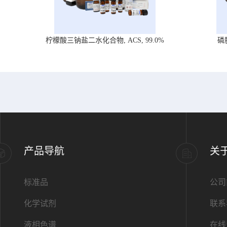
柠檬酸三钠盐二水化合物, ACS, 99.0%
磷
产品导航
关
标准品
公司
化学试剂
联系
液相色谱
在线