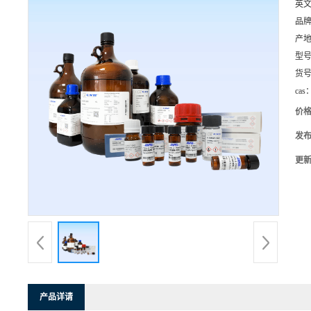
英
品
产
型
货
cas
价
发
更
产品详请