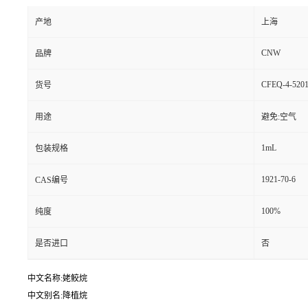
产地
上海
CNW
品牌
CFEQ-4-5201
货号
用途
避免:空气
1mL
包装规格
1921-70-6
CAS编号
100%
纯度
是否进口
否
中文名称:姥鲛烷
中文别名:降植烷