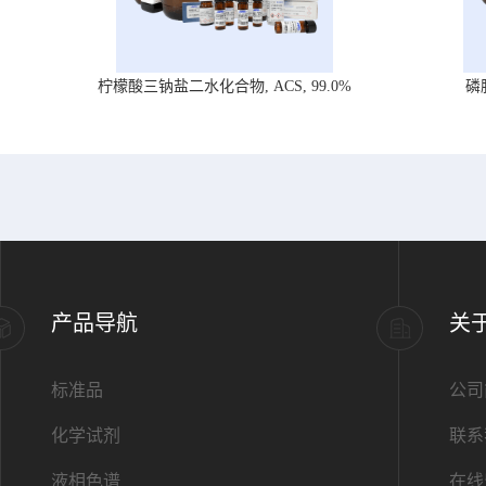
柠檬酸三钠盐二水化合物, ACS, 99.0%
磷
产品导航
关
标准品
公司
化学试剂
联系
液相色谱
在线