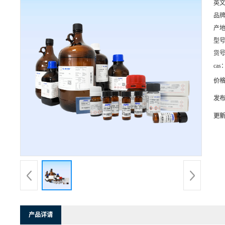
英
品
产
型
货
cas
价
发
更
产品详请