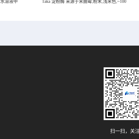
在水溶液中
Taka 淀粉酶 来源于米曲霉;粉末,浅米色,~100
U/mg, ,
扫一扫，关