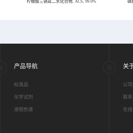
柠檬酸三钠盐二水化合物, ACS, 99.0%
磷
产品导航
关
标准品
公司
化学试剂
联系
液相色谱
在线