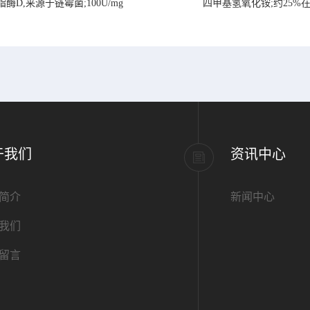
脂酶D,来源于链霉菌;100U/mg
四甲基氢氧化铵;约25%
于我们
资讯中心
简介
新闻中心
我们
留言