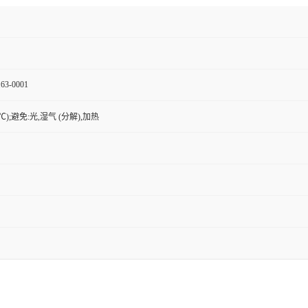
63-0001
8℃);避免:光,湿气 (分解),加热