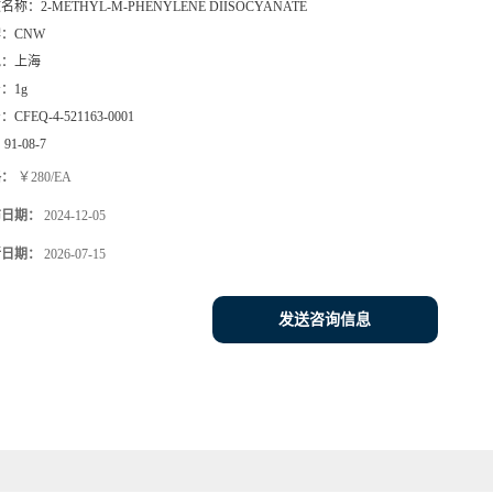
文名称：
2-METHYL-M-PHENYLENE DIISOCYANATE
牌：
CNW
地：
上海
号：
1g
号：
CFEQ-4-521163-0001
：
91-08-7
格：
￥280/EA
布日期：
2024-12-05
新日期：
2026-07-15
发送咨询信息