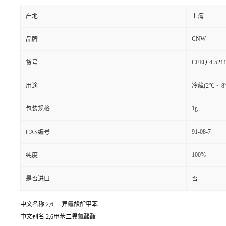
产地
上海
CNW
品牌
CFEQ-4-5211
货号
用途
冷藏(2℃ ~ 
1g
包装规格
91-08-7
CAS编号
100%
纯度
是否进口
否
中文名称:2,6-二异氰酸酯甲苯
中文别名:2,6甲苯二異氰酸酯