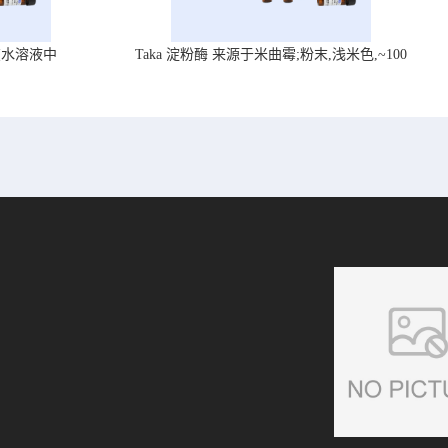
在水溶液中
Taka 淀粉酶 来源于米曲霉;粉末,浅米色,~100
U/mg, ,