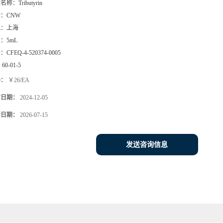
文名称：
Tributyrin
牌：
CNW
地：
上海
号：
5mL
号：
CFEQ-4-520374-0005
：
60-01-5
格：
￥26/EA
布日期：
2024-12-05
新日期：
2026-07-15
发送咨询信息