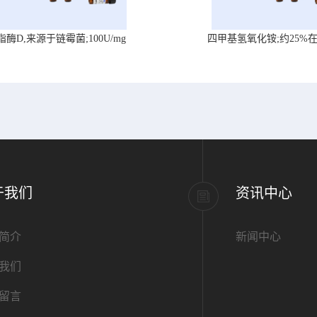
脂酶D,来源于链霉菌;100U/mg
四甲基氢氧化铵;约25%
于我们
资讯中心
简介
新闻中心
我们
留言