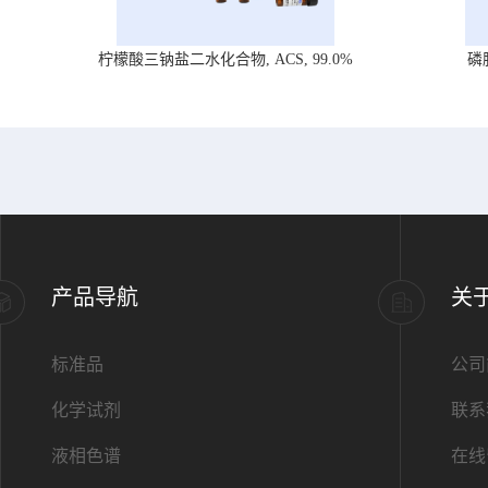
柠檬酸三钠盐二水化合物, ACS, 99.0%
磷
产品导航
关
标准品
公司
化学试剂
联系
液相色谱
在线