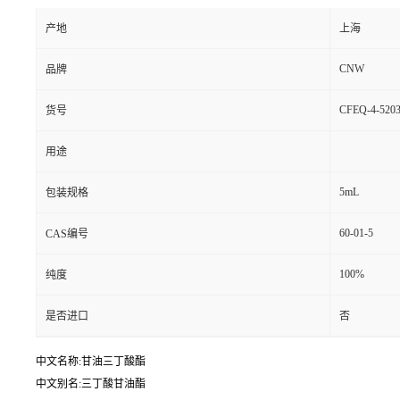
产地
上海
CNW
品牌
CFEQ-4-5203
货号
用途
5mL
包装规格
60-01-5
CAS编号
100%
纯度
是否进口
否
中文名称:甘油三丁酸酯
中文别名:三丁酸甘油酯