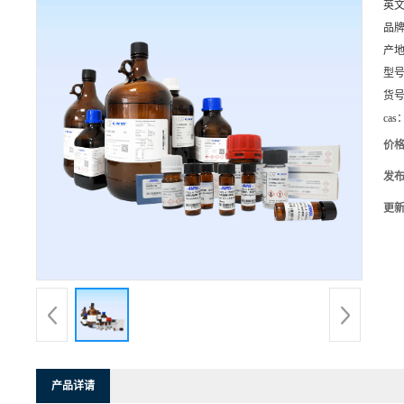
英
品
产
型
货
cas
价
发
更
产品详请