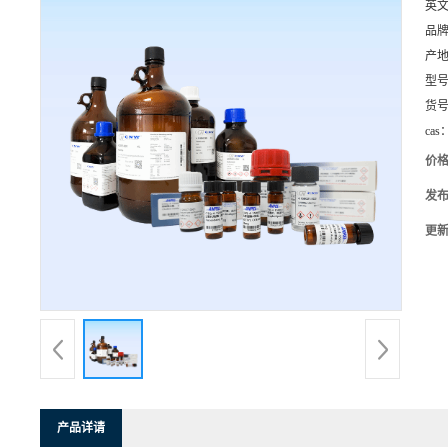
英
品
产
型
货
cas
价
发
更
产品详请