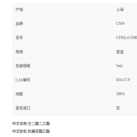
产地
上海
CNW
品牌
CFEQ-4-5500
货号
用途
室温
5mL
包装规格
624-17-9
CAS编号
100%
纯度
是否进口
否
中文名称:壬二酸二乙酯
中文别名:杜鵑花酸乙酯