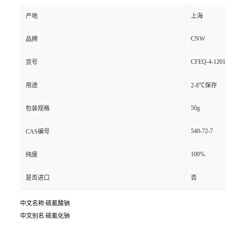
产地
上海
CNW
品牌
CFEQ-4-1201
货号
用途
2-8℃保存
50g
包装规格
540-72-7
CAS编号
100%
纯度
是否进口
否
中文名称:硫氰酸钠
中文别名:硫氰化钠