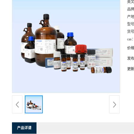
英
品
产
型
货
cas
价
发
更
产品详请