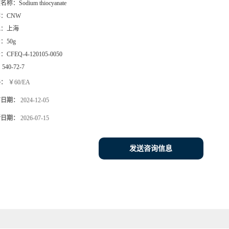
文名称：
Sodium thiocyanate
牌：
CNW
地：
上海
号：
50g
号：
CFEQ-4-120105-0050
：
540-72-7
格：
￥60/EA
布日期：
2024-12-05
新日期：
2026-07-15
发送咨询信息