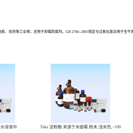
药等工业等；还用于抑霉防腐剂。GB 2760--2001规定与过氧化氢合用于生牛
在水溶液中
Taka 淀粉酶 来源于米曲霉;粉末,浅米色,~100