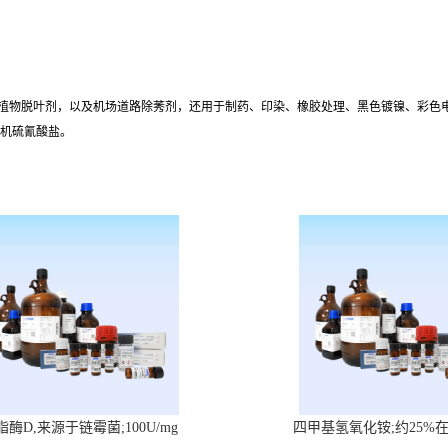
物脱叶剂，以及机场道路除莠剂，还用于制药、印染、橡胶处理、黑色镀镍、彩色电影、农
机硫氰酸盐。
脂酶D,来源于链霉菌;100U/mg
四甲基氢氧化铵;约25%