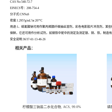
CAS No:540-72-7
EINECS号：208-754-4
分子式:CNNaS
密度:1.295?g/mL?at 20?°C
用途:1、硫氰酸钠可用作聚丙烯腈纤维抽丝溶剂，彩色电影胶片冲洗剂，某些植
保鲜，它还可用作分析试剂，如钢铁中铌中的测定及测定银、铜、铁，制造有
安全说明:36/37-61-13-46-26
相关产品：
柠檬酸三钠盐二水化合物, ACS, 99.0%
磷