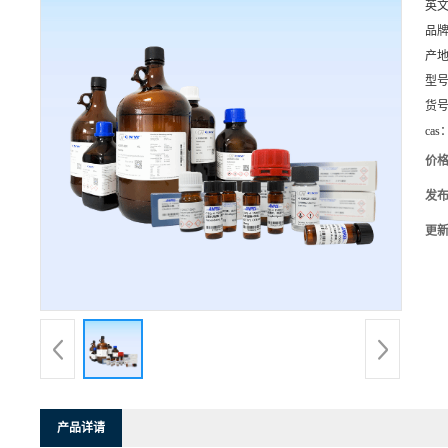
英
品
产
型
货
cas
价
发
更
产品详请