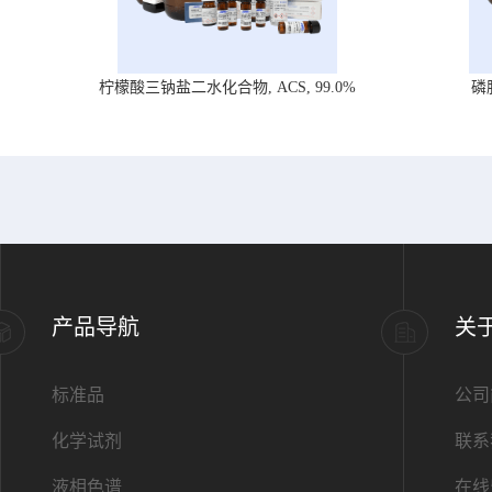
柠檬酸三钠盐二水化合物, ACS, 99.0%
磷
产品导航
关
标准品
公司
化学试剂
联系
液相色谱
在线