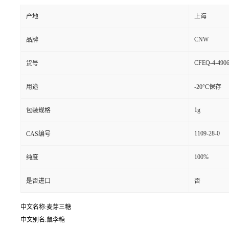
产地
上海
CNW
品牌
CFEQ-4-4906
货号
用途
-20°C保存
1g
包装规格
1109-28-0
CAS编号
100%
纯度
是否进口
否
中文名称:麦芽三糖
中文别名:鼠李糖