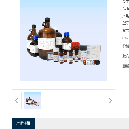
英
品
产
型
货
cas
价
发
更
产品详请