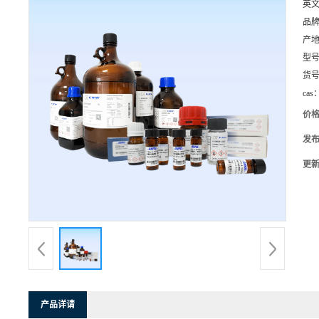
英
品
产
型
货
cas
价
发
更
产品详请