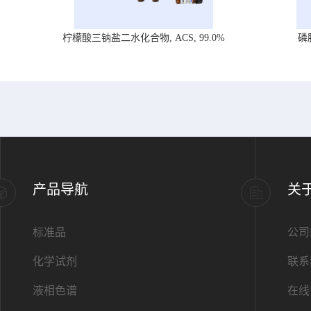
柠檬酸三钠盐二水化合物, ACS, 99.0%
磷
产品导航
关
标准品
公司
化学试剂
联系
液相色谱
在线