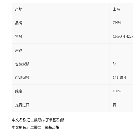
产地
上海
CNW
品牌
CFEQ-4-4227
货号
用途
5g
包装规格
141-18-4
CAS编号
100%
纯度
是否进口
否
中文名称:己二酸双(2-丁氧基乙)酯
中文别名:己二酸二丁氧基乙酯