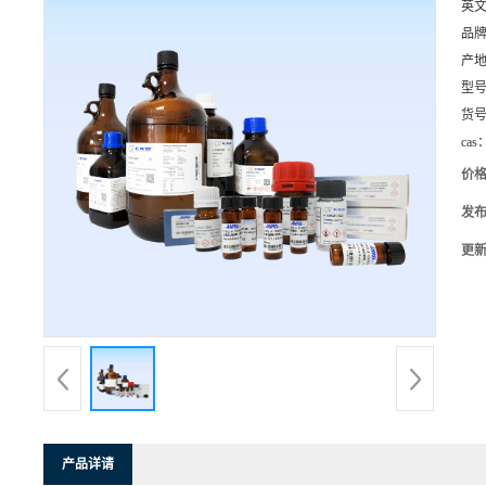
英
品
产
型
货
cas
价
发
更
产品详请