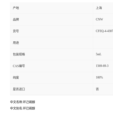
产地
上海
CNW
品牌
CFEQ-4-4307
货号
用途
5mL
包装规格
1569-69-3
CAS编号
100%
纯度
是否进口
否
中文名称:环己硫醇
中文别名:环已硫醇