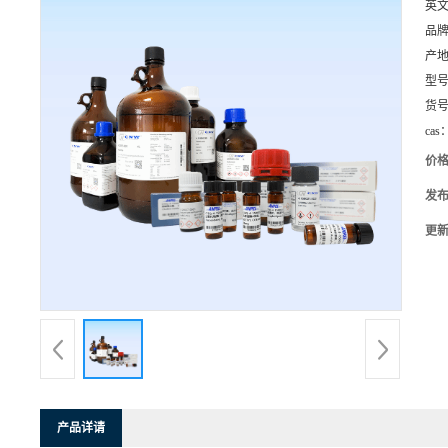
英
品
产
型
货
cas
价
发
更
产品详请