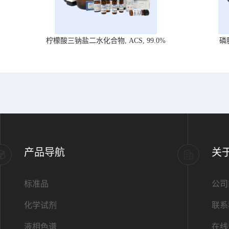
柠檬酸三钠盐二水化合物, ACS, 99.0%
磷
产品导航
关
标准品
公司
化学试剂
联系
液相色谱
在线