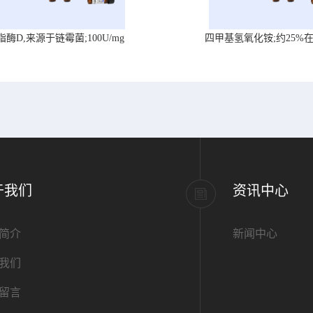
脂酶D,来源于链霉菌;100U/mg
四甲基氢氧化铵;约25%
于我们
资讯中心
简介
新闻中心
我们
留言