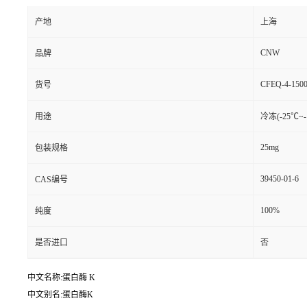
产地
上海
CNW
品牌
CFEQ-4-1500
货号
用途
冷冻(-25℃~-
25mg
包装规格
39450-01-6
CAS编号
100%
纯度
是否进口
否
中文名称:蛋白酶 K
中文别名:蛋白酶K