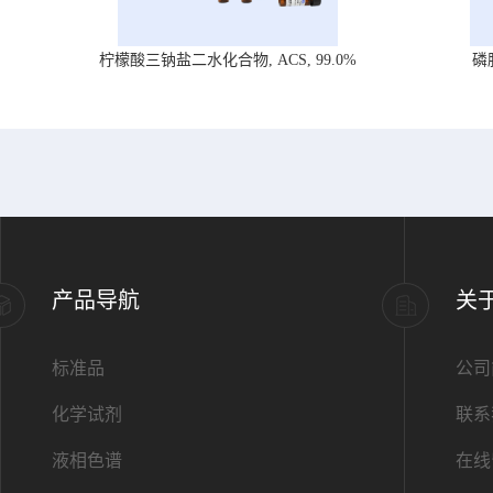
柠檬酸三钠盐二水化合物, ACS, 99.0%
磷
产品导航
关
标准品
公司
化学试剂
联系
液相色谱
在线