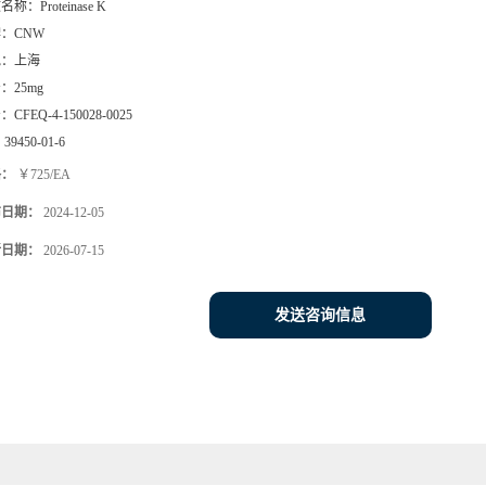
文名称：
Proteinase K
牌：
CNW
地：
上海
号：
25mg
号：
CFEQ-4-150028-0025
：
39450-01-6
格：
￥725/EA
布日期：
2024-12-05
新日期：
2026-07-15
发送咨询信息