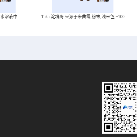
在水溶液中
Taka 淀粉酶 来源于米曲霉;粉末,浅米色,~100
U/mg, ,