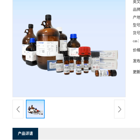
英
品
产
型
货
cas
价
发
更
产品详请