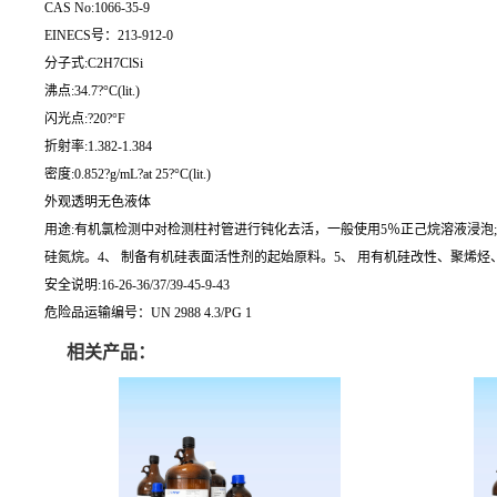
CAS No:1066-35-9
EINECS号：213-912-0
分子式:C2H7ClSi
沸点:34.7?°C(lit.)
闪光点:?20?°F
折射率:1.382-1.384
密度:0.852?g/mL?at 25?°C(lit.)
外观透明无色液体
用途:有机氯检测中对检测柱衬管进行钝化去活，一般使用5％正己烷溶液浸泡;有机
硅氮烷。4、 制备有机硅表面活性剂的起始原料。5、 用有机硅改性、聚烯烃、
安全说明:16-26-36/37/39-45-9-43
危险品运输编号：UN 2988 4.3/PG 1
相关产品：