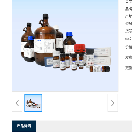
英
品
产
型
货
cas
价
发
更
产品详请