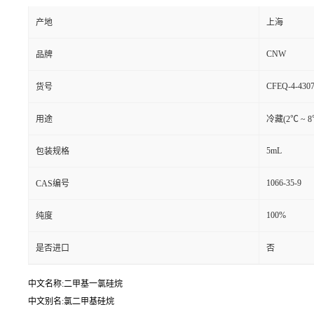
产地
上海
CNW
品牌
CFEQ-4-4307
货号
用途
冷藏(2℃ ~ 
5mL
包装规格
1066-35-9
CAS编号
100%
纯度
是否进口
否
中文名称:二甲基一氯硅烷
中文别名:氯二甲基硅烷