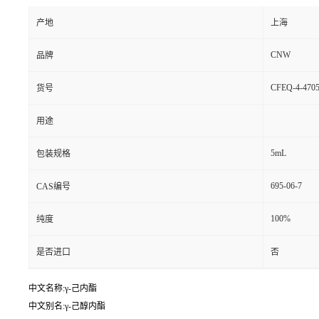
产地
上海
CNW
品牌
CFEQ-4-4705
货号
用途
5mL
包装规格
695-06-7
CAS编号
100%
纯度
是否进口
否
中文名称:γ-己内酯
中文别名:γ-己醇内酯