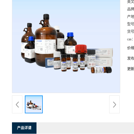
英
品
产
型
货
cas
价
发
更
产品详请